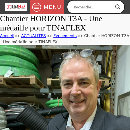
MENU
Chantier HORIZON T3A - Une
médaille pour TINAFLEX
Accueil
>>
ACTUALITES
>>
Evenements
>>
Chantier HORIZON T3A
- Une médaille pour TINAFLEX