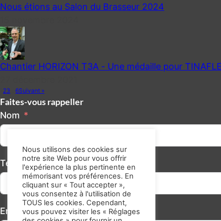
Nous étions au Salon du Brasseur 2024
15 novembre 2024
Chantier HORIZON T3A - Une médaille pour TINAFL
27 décembre 2021
1
2
3
…
6
Suivant »
Faites-vous rappeller
Nom
Nous utilisons des cookies sur
notre site Web pour vous offrir
Téléphone/GSM
l'expérience la plus pertinente en
mémorisant vos préférences. En
cliquant sur « Tout accepter »,
vous consentez à l'utilisation de
TOUS les cookies. Cependant,
Email
vous pouvez visiter les « Réglages
des cookies » pour fournir un