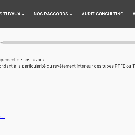
S TUYAUX
NOS RACCORDS
AUDIT CONSULTING
re
ipement de nos tuyaux.
dant à la particularité du revêtement intérieur des tubes PTFE ou 
es
.