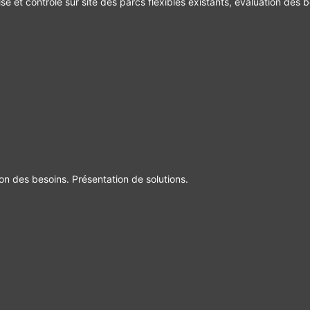
se et contrôle sur site des parcs flexibles existants, évaluation des b
ion des besoins. Présentation de solutions.