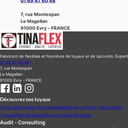
01 69 47 60 48
7, rue Montespan
Le Magellan
91000 Evry - FRANCE
Fabricant de flexibles et fourniture de tuyaux et de raccords. Experti
01 69 47 60 48
7, rue Montespan
Le Magellan
91000 Evry - FRANCE
Découvrez nos tuyaux
Tuyaux BTP
Tuyaux Agro-alimentaire
Tuyaux Chimie - Pétrochimie
Tuyaux Pharmaceutique
Tuyaux Autres industries
Audit - Consulting