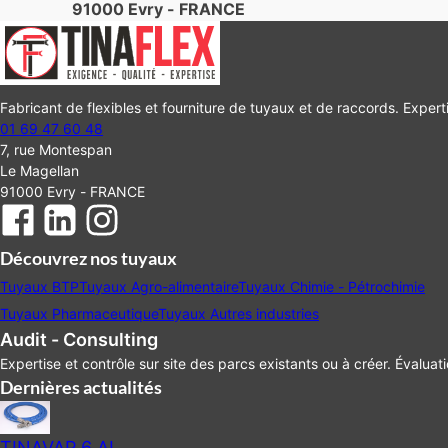
91000 Evry - FRANCE
Fabricant de flexibles et fourniture de tuyaux et de raccords. Experti
01 69 47 60 48
7, rue Montespan
Le Magellan
91000 Evry - FRANCE
Découvrez nos tuyaux
Tuyaux BTP
Tuyaux Agro-alimentaire
Tuyaux Chimie - Pétrochimie
Tuyaux Pharmaceutique
Tuyaux Autres industries
Audit - Consulting
Expertise et contrôle sur site des parcs existants ou à créer. Évaluat
Dernières actualités
TINAVAP 6 AL