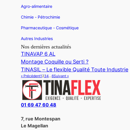
Agro-alimentaire
Chimie - Pétrochimie
Pharmaceutique - Cosmétique
Autres Industries
Nos dernières actualités
TINAVAP 6 AL
Montage Coquille ou Serti ?
TINASIL – Le flexible Qualité Toute Industrie
« Précédent
1
2
3
4
…
6
Suivant »
01 69 47 60 48
7, rue Montespan
Le Magellan