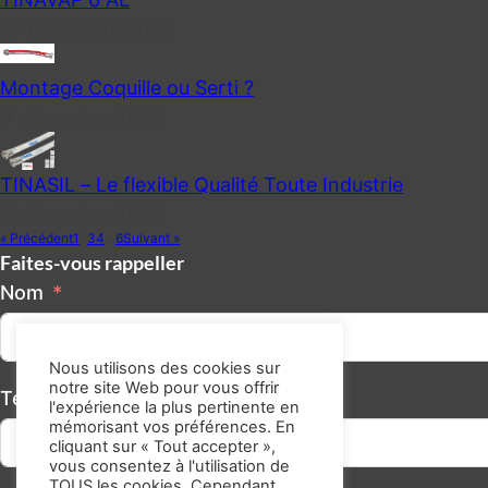
27 décembre 2021
Montage Coquille ou Serti ?
9 décembre 2021
TINASIL – Le flexible Qualité Toute Industrie
8 décembre 2021
« Précédent
1
2
3
4
…
6
Suivant »
Faites-vous rappeller
Nom
Nous utilisons des cookies sur
notre site Web pour vous offrir
Téléphone/GSM
l'expérience la plus pertinente en
mémorisant vos préférences. En
cliquant sur « Tout accepter »,
vous consentez à l'utilisation de
TOUS les cookies. Cependant,