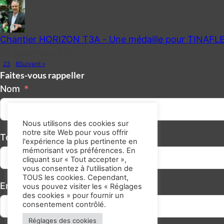
Chantier HORIZON T3A - Une médaille pour TINAFL
27 décembre 2021
1
2
3
…
6
Suivant »
Faites-vous rappeller
Nom
Nous utilisons des cookies sur
notre site Web pour vous offrir
Téléphone/GSM
l'expérience la plus pertinente en
mémorisant vos préférences. En
cliquant sur « Tout accepter »,
vous consentez à l'utilisation de
TOUS les cookies. Cependant,
Email
vous pouvez visiter les « Réglages
des cookies » pour fournir un
consentement contrôlé.
Réglages des cookies