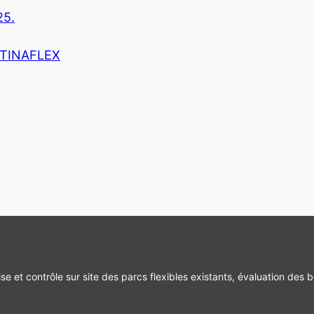
25.
r TINAFLEX
se et contrôle sur site des parcs flexibles existants, évaluation des b