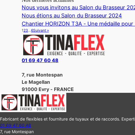
Nos dernières actualités
Nous vous invitons au Salon du Brasseur 20
Nous étions au Salon du Brasseur 2024
Chantier HORIZON T3A - Une médaille pou
1
2
3
…
6
Suivant »
01 69 47 60 48
7, rue Montespan
Le Magellan
91000 Evry - FRANCE
Fabricant de flexibles et fourniture de tuyaux et de raccords. Experti
01 69 47 60 48
7, rue Montespan