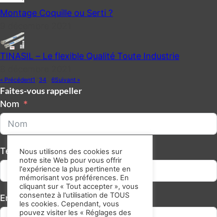
Montage Coquille ou Serti ?
9 décembre 2021
TINASIL – Le flexible Qualité Toute Industrie
8 décembre 2021
« Précédent
1
2
3
4
…
6
Suivant »
Faites-vous rappeller
Nom
Téléphone/GSM
Nous utilisons des cookies sur
notre site Web pour vous offrir
l'expérience la plus pertinente en
mémorisant vos préférences. En
cliquant sur « Tout accepter », vous
consentez à l'utilisation de TOUS
Email
les cookies. Cependant, vous
pouvez visiter les « Réglages des