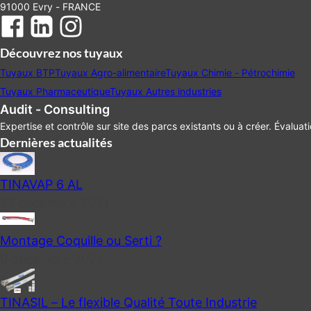
91000 Evry - FRANCE
Découvrez nos tuyaux
Tuyaux BTP
Tuyaux Agro-alimentaire
Tuyaux Chimie - Pétrochimie
Tuyaux Pharmaceutique
Tuyaux Autres industries
Audit - Consulting
Expertise et contrôle sur site des parcs existants ou à créer. Évaluat
Dernières actualités
TINAVAP 6 AL
27 décembre 2021
Montage Coquille ou Serti ?
9 décembre 2021
TINASIL – Le flexible Qualité Toute Industrie