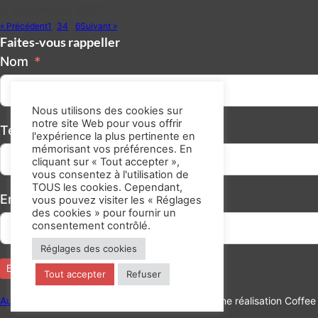
8 décembre 2021
« Précédent
1
2
3
4
…
6
Suivant »
Faites-vous rappeller
Nom
Nous utilisons des cookies sur
notre site Web pour vous offrir
Téléphone/GSM
l'expérience la plus pertinente en
mémorisant vos préférences. En
cliquant sur « Tout accepter »,
vous consentez à l'utilisation de
TOUS les cookies. Cependant,
Email
vous pouvez visiter les « Réglages
des cookies » pour fournir un
consentement contrôlé.
Réglages des cookies
Envoyer
Tout accepter
Refuser
Audit Consulting
Contact
Mentions légales
|
Une réalisation Coffe
Alternative: