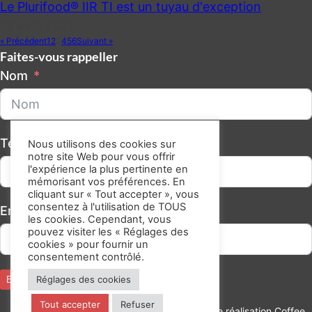
Le Plurifood® IIR TI est un tuyau d'exception
13 avril 2021
« Précédent
1
2
3
4
5
6
Suivant »
Faites-vous rappeller
Nom
Téléphone/GSM
Nous utilisons des cookies sur
notre site Web pour vous offrir
l'expérience la plus pertinente en
mémorisant vos préférences. En
cliquant sur « Tout accepter », vous
consentez à l'utilisation de TOUS
Email
les cookies. Cependant, vous
pouvez visiter les « Réglages des
cookies » pour fournir un
consentement contrôlé.
Réglages des cookies
Envoyer
Tout accepter
Refuser
Audit
Mentions
Une réalisation Coffee